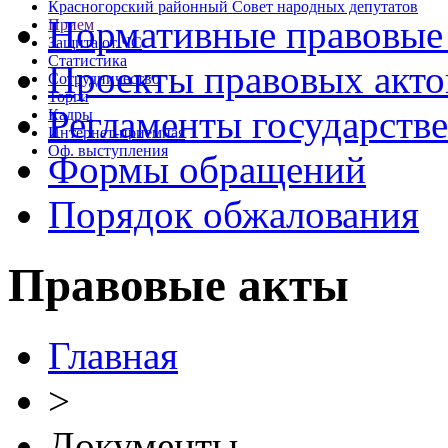
Красногорский районный Совет народных депутатов
Нормативные правовые
Прием
Защита от ЧС
Статистика
Проекты правовых акто
Сотрудничество
Торги
Регламенты государств
Кадры
Интернет-приемная
Оф. выступления
Формы обращений
Порядок обжалования
Правовые акты
Главная
>
Документы