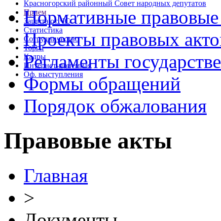
Красногорский районный Совет народных депутатов
Нормативные правовые
Прием
Защита от ЧС
Статистика
Проекты правовых акто
Сотрудничество
Торги
Регламенты государств
Кадры
Интернет-приемная
Оф. выступления
Формы обращений
Порядок обжалования
Правовые акты
Главная
>
Документы