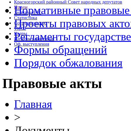
Красногорский районный Совет народных депутатов
Нормативные правовые
Прием
Защита от ЧС
Статистика
Проекты правовых акто
Сотрудничество
Торги
Регламенты государств
Кадры
Интернет-приемная
Оф. выступления
Формы обращений
Порядок обжалования
Правовые акты
Главная
>
Документы