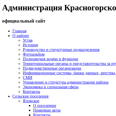
Администрация Красногорско
официальный сайт
Главная
О районе
Устав
История
Руководство и структурные подразделения
Фотоальбом
Полномочия задачи и функции
Территориальные органы и представительства за р
Подведомственные организации
Информационные системы, банки данных, реестры,
СМИ
Управление и структура администрации района
Экономика и социальная сфера
Контакты
Сельские поселения
Яловское
О поселении
Правовые акты
Контакты