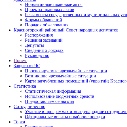
Нормативные правовые акты
Проекты правовых актов
Регламенты государственных и муниципальных усл
Формы обращений
Порядок обжалования
Красногорский районный Совет народных депутатов
Распоряжения
Решения заседаний
Депутаты
Сведения о доходах
Руководство
Прием
Защита от ЧС
Прогнозируемые чрезвычайные ситуации
Возникшие чрезвычайные ситуации
Карта заглубленных помещений (укрытий) Красног
Статистика
Статистическая информация
Использование бюджетных средств
Предоставляемые льготы
Сотрудничество
Участие в программах и международное сотруднич
Официальные визиты и рабочие поездки
Торги
Реестр заказов