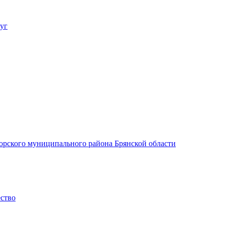
уг
орского муниципального района Брянской области
ество