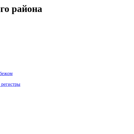
го района
убежом
 регистры