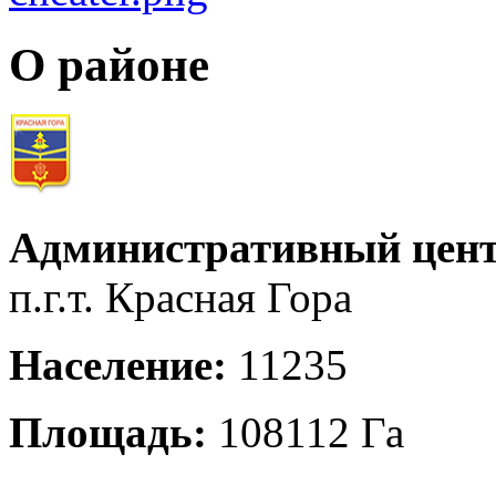
О районе
Административный цент
п.г.т. Красная Гора
Население:
11235
Площадь:
108112 Га