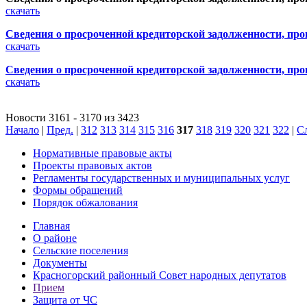
скачать
Сведения о просроченной кредиторской задолженности, про
скачать
Сведения о просроченной кредиторской задолженности, про
скачать
Новости 3161 - 3170 из 3423
Начало
|
Пред.
|
312
313
314
315
316
317
318
319
320
321
322
|
С
Нормативные правовые акты
Проекты правовых актов
Регламенты государственных и муниципальных услуг
Формы обращений
Порядок обжалования
Главная
О районе
Сельские поселения
Документы
Красногорский районный Совет народных депутатов
Прием
Защита от ЧС