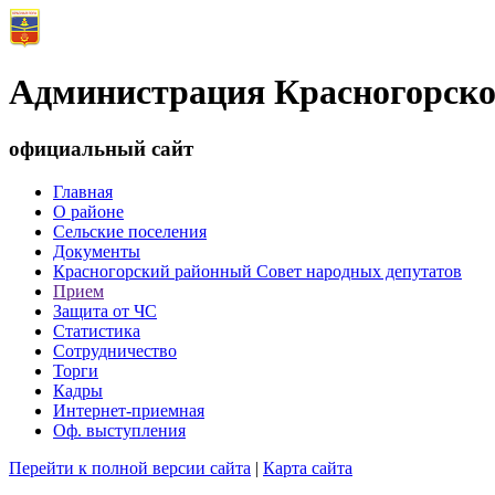
Администрация Красногорско
официальный сайт
Главная
О районе
Сельские поселения
Документы
Красногорский районный Совет народных депутатов
Прием
Защита от ЧС
Статистика
Сотрудничество
Торги
Кадры
Интернет-приемная
Оф. выступления
Перейти к полной версии сайта
|
Карта сайта