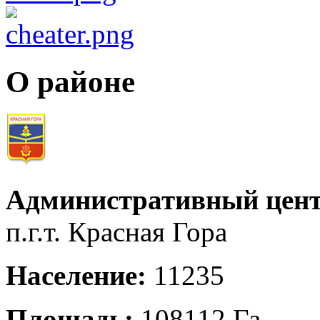
О районе
Административный цент
п.г.т. Красная Гора
Население:
11235
Площадь:
108112 Га