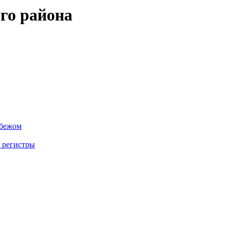
го района
убежом
 регистры