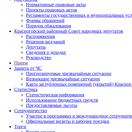
Нормативные правовые акты
Проекты правовых актов
Регламенты государственных и муниципальных усл
Формы обращений
Порядок обжалования
Красногорский районный Совет народных депутатов
Распоряжения
Решения заседаний
Депутаты
Сведения о доходах
Руководство
Прием
Защита от ЧС
Прогнозируемые чрезвычайные ситуации
Возникшие чрезвычайные ситуации
Карта заглубленных помещений (укрытий) Красног
Статистика
Статистическая информация
Использование бюджетных средств
Предоставляемые льготы
Сотрудничество
Участие в программах и международное сотруднич
Официальные визиты и рабочие поездки
Торги
Реестр заказов