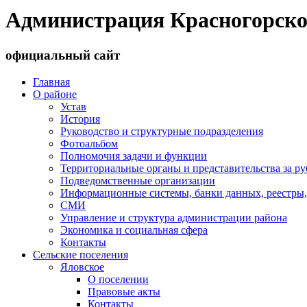
Администрация Красногорско
официальный сайт
Главная
О районе
Устав
История
Руководство и структурные подразделения
Фотоальбом
Полномочия задачи и функции
Территориальные органы и представительства за р
Подведомственные организации
Информационные системы, банки данных, реестры,
СМИ
Управление и структура администрации района
Экономика и социальная сфера
Контакты
Сельские поселения
Яловское
О поселении
Правовые акты
Контакты