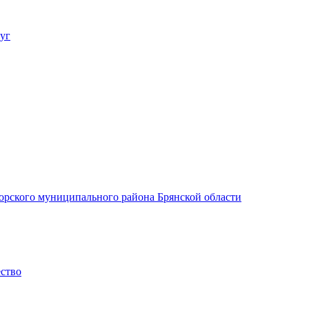
уг
орского муниципального района Брянской области
ество