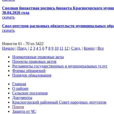
Сводная бюджетная роспись бюджета Красногорского муници
30.04.2026 года
скачать
Свод реестров расходных обязательств муниципальных обра
скачать
Новости 61 - 70 из 3422
Начало
|
Пред.
|
2
3
4
5
6
7
8
9
10
11
12
|
След.
|
Конец
|
Все
Нормативные правовые акты
Проекты правовых актов
Регламенты государственных и муниципальных услуг
Формы обращений
Порядок обжалования
Главная
О районе
Сельские поселения
Документы
Красногорский районный Совет народных депутатов
Прием
Защита от ЧС