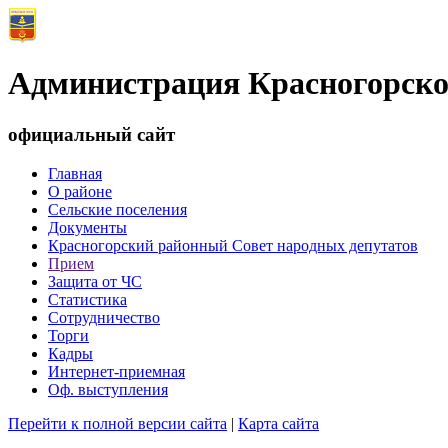
Администрация Красногорско
официальный сайт
Главная
О районе
Сельские поселения
Документы
Красногорский районный Совет народных депутатов
Прием
Защита от ЧС
Статистика
Сотрудничество
Торги
Кадры
Интернет-приемная
Оф. выступления
Перейти к полной версии сайта
|
Карта сайта