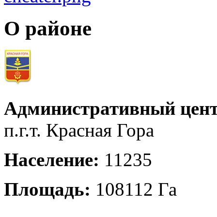
О районе
Административный цент
п.г.т. Красная Гора
Население:
11235
Площадь:
108112 Га