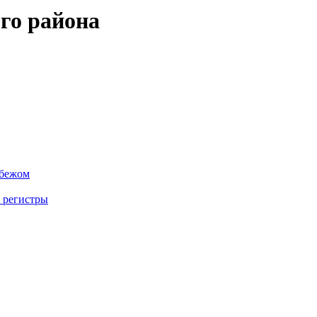
го района
убежом
 регистры