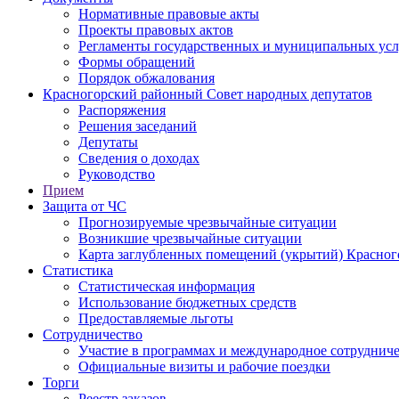
Нормативные правовые акты
Проекты правовых актов
Регламенты государственных и муниципальных усл
Формы обращений
Порядок обжалования
Красногорский районный Совет народных депутатов
Распоряжения
Решения заседаний
Депутаты
Сведения о доходах
Руководство
Прием
Защита от ЧС
Прогнозируемые чрезвычайные ситуации
Возникшие чрезвычайные ситуации
Карта заглубленных помещений (укрытий) Красног
Статистика
Статистическая информация
Использование бюджетных средств
Предоставляемые льготы
Сотрудничество
Участие в программах и международное сотруднич
Официальные визиты и рабочие поездки
Торги
Реестр заказов