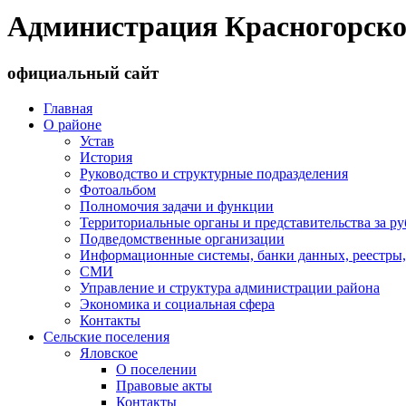
Администрация Красногорско
официальный сайт
Главная
О районе
Устав
История
Руководство и структурные подразделения
Фотоальбом
Полномочия задачи и функции
Территориальные органы и представительства за р
Подведомственные организации
Информационные системы, банки данных, реестры,
СМИ
Управление и структура администрации района
Экономика и социальная сфера
Контакты
Сельские поселения
Яловское
О поселении
Правовые акты
Контакты