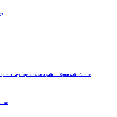
уг
орского муниципального района Брянской области
ество