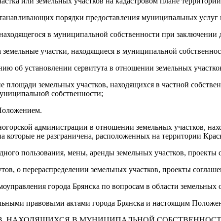
астка или земельных участков на кадастровом плане территории
устанавливающих порядки предоставления муниципальных услуг 
, находящегося в муниципальной собственности при заключении 
а земельные участки, находящиеся в муниципальной собственнос
ению об установлении сервитута в отношении земельных участко
е площади земельных участков, находящихся в частной собствен
 муниципальной собственности;
 Положением.
огорской администрации в отношении земельных участков, нах
 на которые не разграничена, расположенных на территории Кра
здного пользования, мены, аренды земельных участков, проекты
утов, о перераспределении земельных участков, проекты соглаш
амоуправления города Брянска по вопросам в области земельных
льными правовыми актами города Брянска и настоящим Положе
В, НАХОДЯЩИХСЯ В МУНИЦИПАЛЬНОЙ СОБСТВЕННОСТ