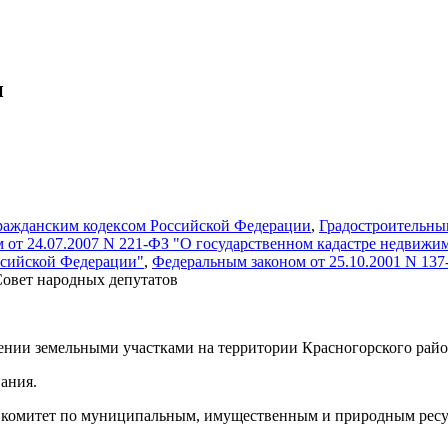
и
ражданским кодексом Российской Федерации
,
Градостроительны
 от 24.07.2007 N 221-ФЗ "О государственном кадастре недвижи
ссийской Федерации"
,
Федеральным законом от 25.10.2001 N 137
овет народных депутатов
ении земельными участками на территории Красногорского райо
вания.
на комитет по муниципальным, имущественным и природным рес