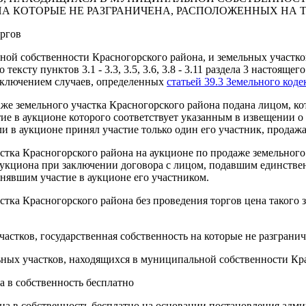
А КОТОРЫЕ НЕ РАЗГРАНИЧЕНА, РАСПОЛОЖЕННЫХ НА 
оргов
ной собственности Красногорского района, и земельных участков
ексту пунктов 3.1 - 3.3, 3.5, 3.6, 3.8 - 3.11 раздела 3 настоящ
исключением случаев, определенных
статьей 39.3 Земельного код
одаже земельного участка Красногорского района подана лицом, к
тие в аукционе которого соответствует указанным в извещении о
 в аукционе принял участие только один его участник, продажа 
стка Красногорского района на аукционе по продаже земельного 
аукциона при заключении договора с лицом, подавшим единствен
нявшим участие в аукционе его участником.
стка Красногорского района без проведения торгов цена такого 
астков, государственная собственность на которые не разгранич
ьных участков, находящихся в муниципальной собственности Кра
а в собственность бесплатно
она в собственность бесплатно на основании постановления адм