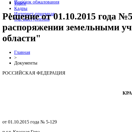
Порядок обжалования
Торги
Кадры
Решение от 01.10.2015 года 
Интернет-приемная
Оф. выступления
распоряжении земельными уч
области"
Главная
>
Документы
РОССИЙСКАЯ ФЕДЕРАЦИЯ
КР
от 01.10.2015 года № 5-129
п.г.т. Красная Гора