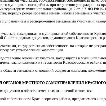
мельными участками, государственная собственность на которы
этого муниципального района, при отсутствии утверждённых прав
территориях муниципального района» (ч. 2 ст. 3.3. ФЗ РФ № 137
ству, порядок резервирования земель, изъятия земельных участ
е с управлением и распоряжением земельными участками, наход
х участков, находящихся в муниципальной собственности Красн
 Совет народных депутатов, администрация Красногорского ра
участками, государственная собственность на которые не разгр
 пределах установленной компетенции.
доставление земельных участков, находящихся в муниципальной
аничена, расположенных на территории Красногорского района, 
 в области земельных отношений создается комиссия, положение
Я ОРГАНОВ МЕСТНОГО САМОУПРАВЛЕНИЯ КРАСНОГ
х депутатов в области земельных отношений относится:
ной собственности Красногорского района, предлагаемого к пере