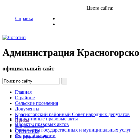
Цвета сайта:
Справка
Администрация Красногорско
официальный сайт
Главная
О районе
Сельские поселения
Документы
Красногорский районный Совет народных депутатов
Нормативные правовые акты
Прием
Проекты правовых актов
Защита от ЧС
Регламенты государственных и муниципальных услуг
Статистика
Формы обращений
Сотрудничество