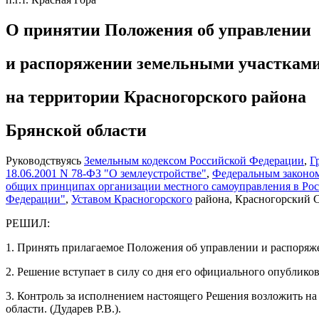
О принятии Положения об управлении
и распоряжении земельными участкам
на территории Красногорского района
Брянской области
Руководствуясь
Земельным кодексом Российской Федерации
,
Г
18.06.2001 N 78-ФЗ "О землеустройстве"
,
Федеральным законом
общих принципах организации местного самоуправления в Ро
Федерации"
,
Уставом Красногорского
района, Красногорский С
РЕШИЛ:
1. Принять прилагаемое Положения об управлении и распоряж
2. Решение вступает в силу со дня его официального опублико
3. Контроль за исполнением настоящего Решения возложить 
области. (Дударев Р.В.).