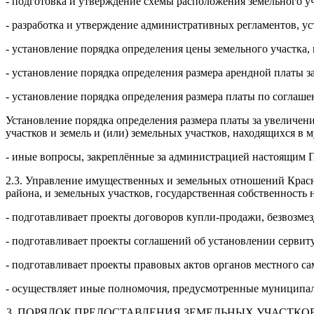
- подготовка и утверждение схемы расположения земельного уч
- разработка и утверждение административных регламентов, 
- установление порядка определения цены земельного участка
- установление порядка определения размера арендной платы з
- установление порядка определения размера платы по соглаш
Установление порядка определения размера платы за увеличени
участков и земель и (или) земельных участков, находящихся в
- иные вопросы, закреплённые за администрацией настоящим
2.3. Управление имущественных и земельных отношений Красн
района, и земельных участков, государственная собственность
- подготавливает проекты договоров купли-продажи, безвозме
- подготавливает проекты соглашений об установлении сервит
- подготавливает проекты правовых актов органов местного с
- осуществляет иные полномочия, предусмотренные муниципа
3. ПОРЯДОК ПРЕДОСТАВЛЕНИЯ ЗЕМЕЛЬНЫХ УЧАСТКО