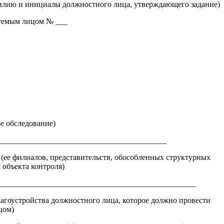
милию и инициалы должностного лица, утверждающего задание)
руемым лицом № ___
е обследование)
___________________________________________
 (ее филиалов, представительств, обособленных структурных
 объекта контроля)
___________________________________________________
лагоустройства должностного лица, которое должно провести
цом)