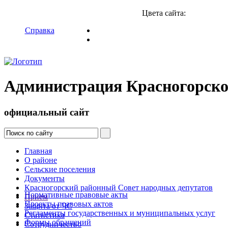
Цвета сайта:
Справка
Администрация Красногорско
официальный сайт
Главная
О районе
Сельские поселения
Документы
Красногорский районный Совет народных депутатов
Нормативные правовые акты
Прием
Проекты правовых актов
Защита от ЧС
Регламенты государственных и муниципальных услуг
Статистика
Формы обращений
Сотрудничество