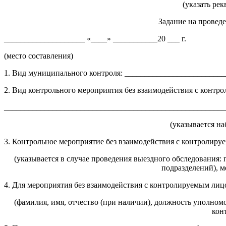
(указать ре
Задание на провед
____________________ «____» ___________20 ___ г.
(место составления)
1. Вид муниципального контроля: ________________________
2. Вид контрольного мероприятия без взаимодействия с контр
_______________________________________________________
(указывается н
3. Контрольное мероприятие без взаимодействия с контроли
(указывается в случае проведения выездного обследования:
подразделений), м
4. Для мероприятия без взаимодействия с контролируемым ли
(фамилия, имя, отчество (при наличии), должность уполном
кон