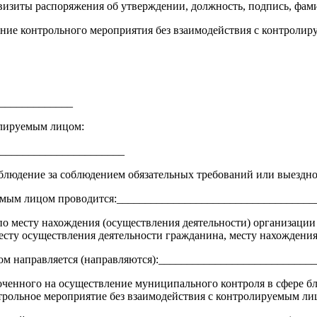
квизиты распоряжения об утверждении, должность, подпись, фа
ение контрольного мероприятия без взаимодействия с контроли
______________
олируемым лицом:
______________________
аблюдение за соблюдением обязательных требований или выездно
руемым лицом проводится:__________________________________
 по месту нахождения (осуществления деятельности) организации
есту осуществления деятельности гражданина, месту нахождения
цом направляется (направляются):__________________________
оченного на осуществление муниципального контроля в сфере б
трольное мероприятие без взаимодействия с контролируемым ли