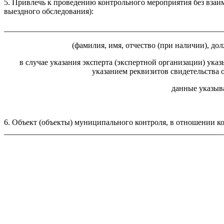
5. Привлечь к проведению контрольного мероприятия без взаи
выездного обследования):
_______________________________________________________
(фамилия, имя, отчество (при наличии), д
в случае указания эксперта (экспертной организации) ука
указанием реквизитов свидетельства 
данные указыва
6. Объект (объекты) муниципального контроля, в отношении к
_______________________________________________________