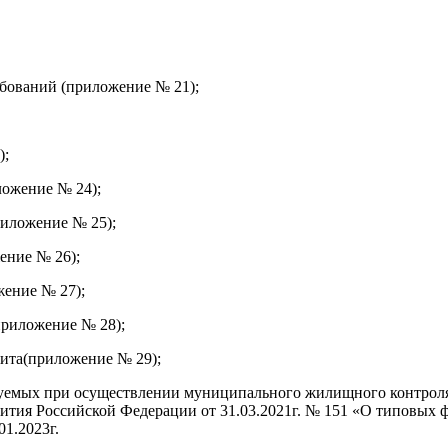
ебований (приложение № 21);
);
ложение № 24);
риложение № 25);
ение № 26);
жение № 27);
приложение № 28);
зита(приложение № 29);
зуемых при осуществлении муниципального жилищного контроля
ития Российской Федерации от 31.03.2021г. № 151 «О типовых 
01.2023г.