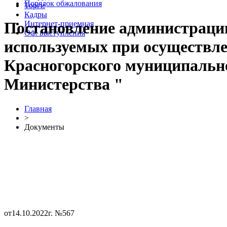
Порядок обжалования
Торги
Кадры
Постановление администрации
Интернет-приемная
Оф. выступления
используемых при осуществл
Красногорского муниципально
Министерства "
Главная
>
Документы
от14.10.2022г. №567