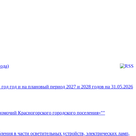
ода)
од год и на плановый период 2027 и 2028 годов на 31.05.2026
омочий Красногорского городского поселения»""
ения в части осветительных устройств, электрических ламп,