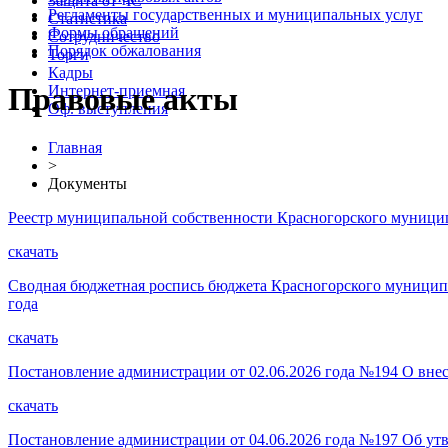
Защита от ЧС
Регламенты государственных и муниципальных услуг
Статистика
Формы обращений
Сотрудничество
Порядок обжалования
Торги
Кадры
Правовые акты
Интернет-приемная
Оф. выступления
Главная
>
Документы
Реестр муниципальной собственности Красногорского муниципа
скачать
Сводная бюджетная роспись бюджета Красногорского муниципал
года
скачать
Постановление администрации от 02.06.2026 года №194 О вне
скачать
Постановление администрации от 04.06.2026 года №197 Об утв