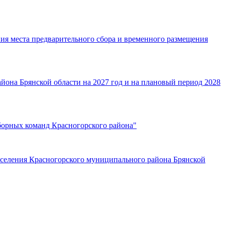
ния места предварительного сбора и временного размещения
йона Брянской области на 2027 год и на плановый период 2028
борных команд Красногорского района"
оселения Красногорского муниципального района Брянской