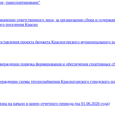
ие, транспортировани"
значении ответственного лица, за организацию сбора и содержа
ого поселения Красно
составления проекта бюджета Красногорского муниципального ра
тверждении порядка формирования и обеспечения спортивных с
верждении схемы теплоснабжения Красногорского городского п
на на начало и конец отчетного периода (на 01.06.2026 года)