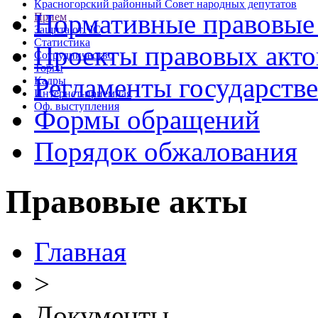
Красногорский районный Совет народных депутатов
Нормативные правовые
Прием
Защита от ЧС
Статистика
Проекты правовых акто
Сотрудничество
Торги
Регламенты государств
Кадры
Интернет-приемная
Оф. выступления
Формы обращений
Порядок обжалования
Правовые акты
Главная
>
Документы