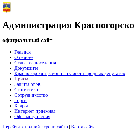
Администрация Красногорско
официальный сайт
Главная
О районе
Сельские поселения
Документы
Красногорский районный Совет народных депутатов
Прием
Защита от ЧС
Статистика
Сотрудничество
Торги
Кадры
Интернет-приемная
Оф. выступления
Перейти к полной версии сайта
|
Карта сайта