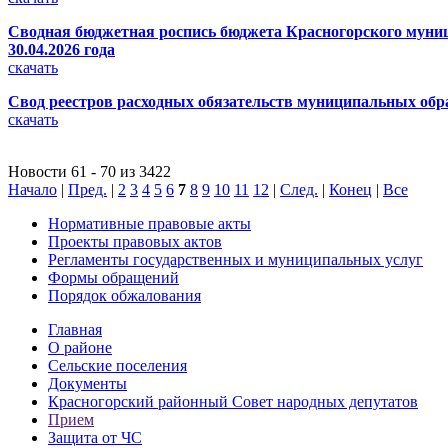
Сводная бюджетная роспись бюджета Красногорского муници
30.04.2026 года
скачать
Свод реестров расходных обязательств муниципальных обра
скачать
Новости 61 - 70 из 3422
Начало
|
Пред.
|
2
3
4
5
6
7
8
9
10
11
12
|
След.
|
Конец
|
Все
Нормативные правовые акты
Проекты правовых актов
Регламенты государственных и муниципальных услуг
Формы обращений
Порядок обжалования
Главная
О районе
Сельские поселения
Документы
Красногорский районный Совет народных депутатов
Прием
Защита от ЧС