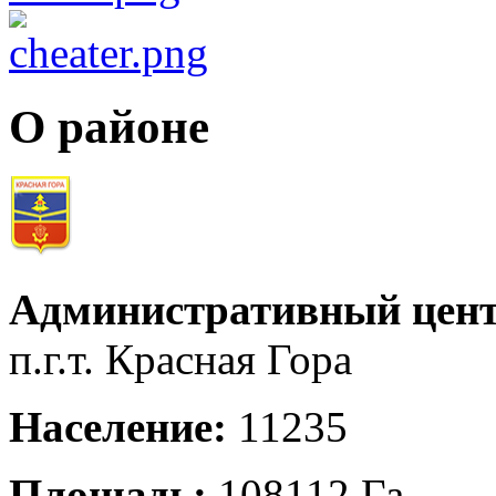
О районе
Административный цент
п.г.т. Красная Гора
Население:
11235
Площадь:
108112 Га