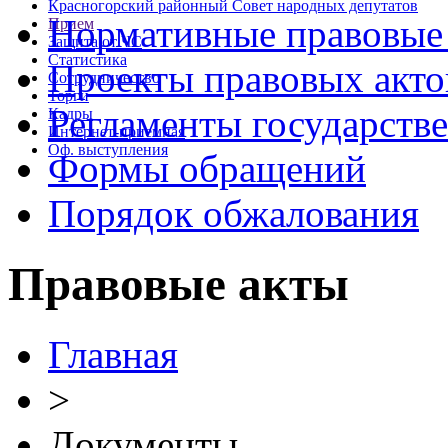
Красногорский районный Совет народных депутатов
Нормативные правовые
Прием
Защита от ЧС
Статистика
Проекты правовых акто
Сотрудничество
Торги
Регламенты государств
Кадры
Интернет-приемная
Оф. выступления
Формы обращений
Порядок обжалования
Правовые акты
Главная
>
Документы