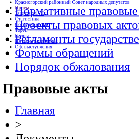
Красногорский районный Совет народных депутатов
Нормативные правовые
Прием
Защита от ЧС
Статистика
Проекты правовых акто
Сотрудничество
Торги
Регламенты государств
Кадры
Интернет-приемная
Оф. выступления
Формы обращений
Порядок обжалования
Правовые акты
Главная
>
Документы