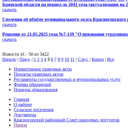
Брянской области на период до 2041 года (актуализация на 2
скачать
Сведения об объёме муниципального долга Красногорского ра
скачать
Решение от 21.05.2025 года №7-139 "О признании утратив
скачать
Новости 41 - 50 из 3422
Начало
|
Пред.
|
1
2
3
4
5
6
7
8
9
10
11
|
След.
|
Конец
|
Все
Нормативные правовые акты
Проекты правовых актов
Регламенты государственных и муниципальных услуг
Формы обращений
Порядок обжалования
Главная
О районе
Сельские поселения
Документы
Красногорский районный Совет народных депутатов
Прием