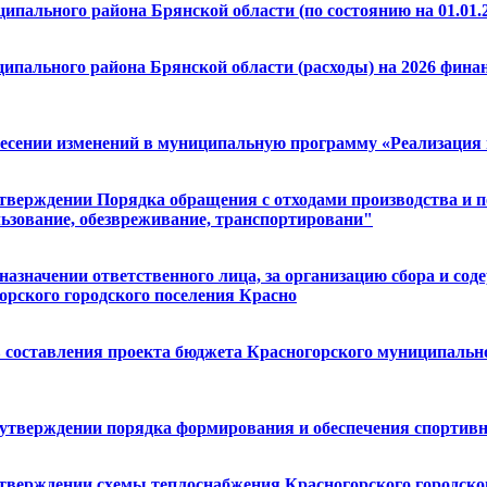
пального района Брянской области (по состоянию на 01.01.2
пального района Брянской области (расходы) на 2026 финанс
внесении изменений в муниципальную программу «Реализация
утверждении Порядка обращения с отходами производства и п
льзование, обезвреживание, транспортировани"
назначении ответственного лица, за организацию сбора и сод
рского городского поселения Красно
в составления проекта бюджета Красногорского муниципально
б утверждении порядка формирования и обеспечения спортив
утверждении схемы теплоснабжения Красногорского городско