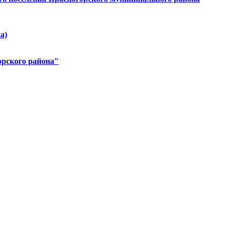
а)
орского района"