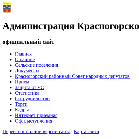
Администрация Красногорско
официальный сайт
Главная
О районе
Сельские поселения
Документы
Красногорский районный Совет народных депутатов
Прием
Защита от ЧС
Статистика
Сотрудничество
Торги
Кадры
Интернет-приемная
Оф. выступления
Перейти к полной версии сайта
|
Карта сайта