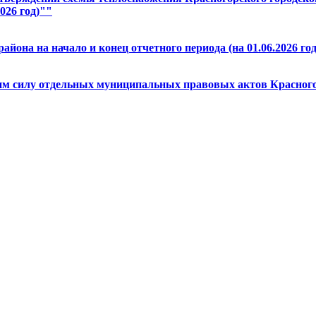
026 год)""
йона на начало и конец отчетного периода (на 01.06.2026 год
шим силу отдельных муниципальных правовых актов Красног