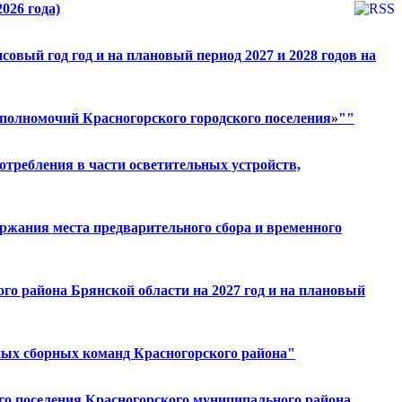
026 года)
овый год год и на плановый период 2027 и 2028 годов на
 полномочий Красногорского городского поселения»""
отребления в части осветительных устройств,
ержания места предварительного сбора и временного
го района Брянской области на 2027 год и на плановый
ных сборных команд Красногорского района"
го поселения Красногорского муниципального района