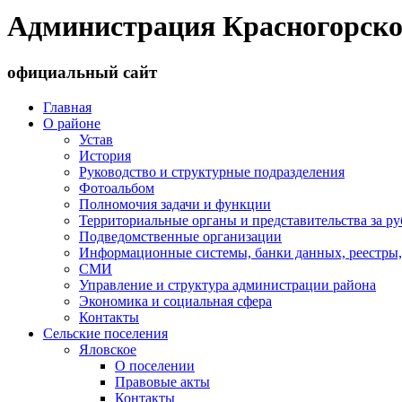
Администрация Красногорско
официальный сайт
Главная
О районе
Устав
История
Руководство и структурные подразделения
Фотоальбом
Полномочия задачи и функции
Территориальные органы и представительства за р
Подведомственные организации
Информационные системы, банки данных, реестры,
СМИ
Управление и структура администрации района
Экономика и социальная сфера
Контакты
Сельские поселения
Яловское
О поселении
Правовые акты
Контакты