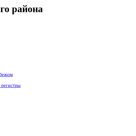
го района
убежом
 регистры