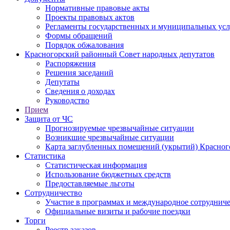
Нормативные правовые акты
Проекты правовых актов
Регламенты государственных и муниципальных усл
Формы обращений
Порядок обжалования
Красногорский районный Совет народных депутатов
Распоряжения
Решения заседаний
Депутаты
Сведения о доходах
Руководство
Прием
Защита от ЧС
Прогнозируемые чрезвычайные ситуации
Возникшие чрезвычайные ситуации
Карта заглубленных помещений (укрытий) Красног
Статистика
Статистическая информация
Использование бюджетных средств
Предоставляемые льготы
Сотрудничество
Участие в программах и международное сотруднич
Официальные визиты и рабочие поездки
Торги
Реестр заказов