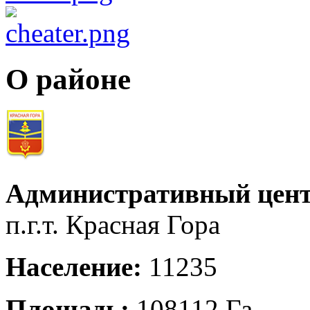
О районе
Административный цент
п.г.т. Красная Гора
Население:
11235
Площадь:
108112 Га