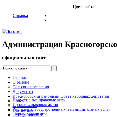
Цвета сайта:
Справка
Администрация Красногорско
официальный сайт
Главная
О районе
Сельские поселения
Документы
Красногорский районный Совет народных депутатов
Нормативные правовые акты
Прием
Проекты правовых актов
Защита от ЧС
Регламенты государственных и муниципальных услуг
Статистика
Формы обращений
Сотрудничество