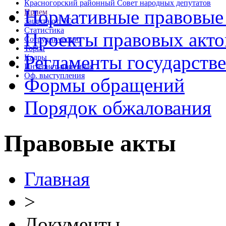
Красногорский районный Совет народных депутатов
Нормативные правовые
Прием
Защита от ЧС
Статистика
Проекты правовых акто
Сотрудничество
Торги
Регламенты государств
Кадры
Интернет-приемная
Оф. выступления
Формы обращений
Порядок обжалования
Правовые акты
Главная
>
Документы