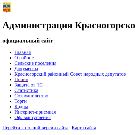
Администрация Красногорско
официальный сайт
Главная
О районе
Сельские поселения
Документы
Красногорский районный Совет народных депутатов
Прием
Защита от ЧС
Статистика
Сотрудничество
Торги
Кадры
Интернет-приемная
Оф. выступления
Перейти к полной версии сайта
|
Карта сайта