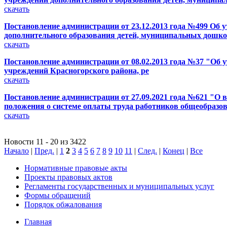
скачать
Постановление администрации от 23.12.2013 года №499 Об
дополнительного образования детей, муниципальных дошк
скачать
Постановление администрации от 08.02.2013 года №37 "О
учреждений Красногорского района, ре
скачать
Постановление администрации от 27.09.2021 года №621 "О 
положения о системе оплаты труда работников общеобразо
скачать
Новости 11 - 20 из 3422
Начало
|
Пред.
|
1
2
3
4
5
6
7
8
9
10
11
|
След.
|
Конец
|
Все
Нормативные правовые акты
Проекты правовых актов
Регламенты государственных и муниципальных услуг
Формы обращений
Порядок обжалования
Главная