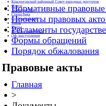
Красногорский районный Совет народных депутатов
Нормативные правовые
Прием
Защита от ЧС
Статистика
Проекты правовых акто
Сотрудничество
Торги
Регламенты государств
Кадры
Интернет-приемная
Оф. выступления
Формы обращений
Порядок обжалования
Правовые акты
Главная
>
Документы