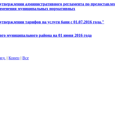
 утверждении административного регламента по предоставле
рименения муниципальных нормативных
тверждении тарифов на услуги бани с 01.07.2016 года."
го муниципального района на 01 июня 2016 года
ед.
|
Конец
|
Все