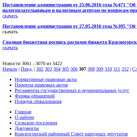
Постановление администрации от 25.06.2016 года №471 "Об
налогоплательщикам и налоговым агентам по вопросам п
скачать
Постановление администрации от 27.05.2016 года №395 "Об у
скачать
Сводная бюджетная роспись расходов бюджета Красногорско
скачать
Новости 3061 - 3070 из 3422
Начало
|
Пред.
|
302
303
304
305
306
307
308
309
310
311
312
|
Сл
Нормативные правовые акты
Проекты правовых актов
Регламенты государственных и муниципальных услуг
Формы обращений
Порядок обжалования
Главная
О районе
Сельские поселения
Документы
Красногорский районный Совет народных депутатов