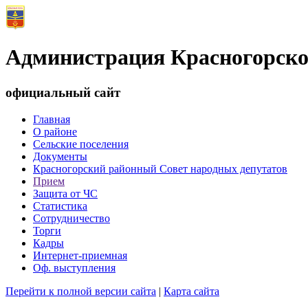
Администрация Красногорско
официальный сайт
Главная
О районе
Сельские поселения
Документы
Красногорский районный Совет народных депутатов
Прием
Защита от ЧС
Статистика
Сотрудничество
Торги
Кадры
Интернет-приемная
Оф. выступления
Перейти к полной версии сайта
|
Карта сайта