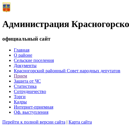
Администрация Красногорско
официальный сайт
Главная
О районе
Сельские поселения
Документы
Красногорский районный Совет народных депутатов
Прием
Защита от ЧС
Статистика
Сотрудничество
Торги
Кадры
Интернет-приемная
Оф. выступления
Перейти к полной версии сайта
|
Карта сайта