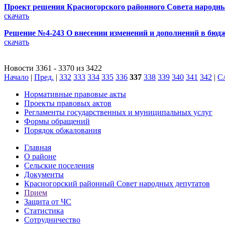
Проект решения Красногорского районного Совета народных
скачать
Решение №4-243 О внесении изменений и дополнений в бюдж
скачать
Новости 3361 - 3370 из 3422
Начало
|
Пред.
|
332
333
334
335
336
337
338
339
340
341
342
|
С
Нормативные правовые акты
Проекты правовых актов
Регламенты государственных и муниципальных услуг
Формы обращений
Порядок обжалования
Главная
О районе
Сельские поселения
Документы
Красногорский районный Совет народных депутатов
Прием
Защита от ЧС
Статистика
Сотрудничество