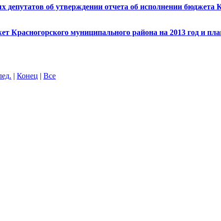
 депутатов об утверждении отчета об исполнении бюджета К
ет Красногорского муниципального района на 2013 год и пла
лед.
|
Конец
|
Все