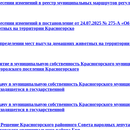
внесении изменений в реестр муниципальных маршрутов регу
несении изменений в постановление от 24.07.2025 № 275-А 
отных на территории Красногорско
определении мест выгула домашних животных на территории 
ринятие в муниципальную собственность Красногорского муни
городского поселения Красногорского
ередачу в муниципальную собственность Красногорского муни
аходящегося в государственной
ередачу в муниципальную собственность Красногорского муни
аходящегося в государственной
в Решение Красногорского районного Совета народных депута
горского муниципального района Бря