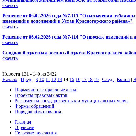
скачать
Решение от 06.02.2026 года №7-115 "О назначении публичн
изменений и дополнений в Устав Красногорского района»"
скачать
Решение от 06.02.2026 года №7-114 "О проекте изменений и
скачать
Сводная бюджетная роспись бюджета Красногорского района (
скачать
Новости 131 - 140 из 3422
Начало
|
Пред.
|
9
10
11
12
13
14
15
16
17
18
19
|
След.
|
Конец
|
В
Нормативные правовые акты
Проекты правовых актов
Регламенты государственных и муниципальных услуг
Формы обращений
Порядок обжалования
Главная
О районе
Сельские поселения