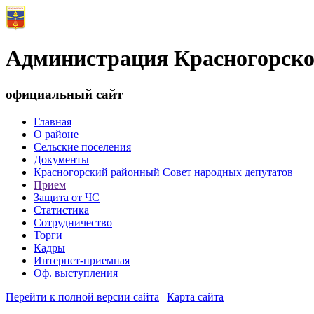
Администрация Красногорско
официальный сайт
Главная
О районе
Сельские поселения
Документы
Красногорский районный Совет народных депутатов
Прием
Защита от ЧС
Статистика
Сотрудничество
Торги
Кадры
Интернет-приемная
Оф. выступления
Перейти к полной версии сайта
|
Карта сайта