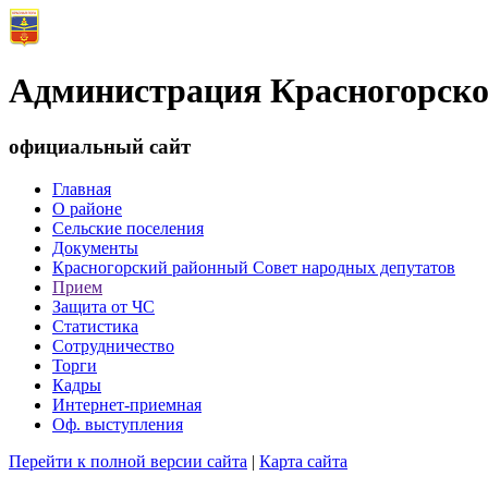
Администрация Красногорско
официальный сайт
Главная
О районе
Сельские поселения
Документы
Красногорский районный Совет народных депутатов
Прием
Защита от ЧС
Статистика
Сотрудничество
Торги
Кадры
Интернет-приемная
Оф. выступления
Перейти к полной версии сайта
|
Карта сайта