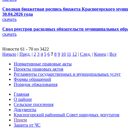
Сводная бюджетная роспись бюджета Красногорского муници
30.04.2026 года
скачать
Свод реестров расходных обязательств муниципальных обра
скачать
Новости 61 - 70 из 3422
Начало
|
Пред.
|
2
3
4
5
6
7
8
9
10
11
12
|
След.
|
Конец
|
Все
Нормативные правовые акты
Проекты правовых актов
Регламенты государственных и муниципальных услуг
Формы обращений
Порядок обжалования
Главная
О районе
Сельские поселения
Документы
Красногорский районный Совет народных депутатов
Прием
Защита от ЧС