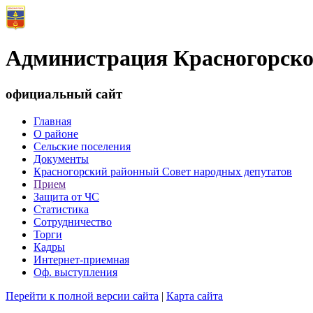
Администрация Красногорско
официальный сайт
Главная
О районе
Сельские поселения
Документы
Красногорский районный Совет народных депутатов
Прием
Защита от ЧС
Статистика
Сотрудничество
Торги
Кадры
Интернет-приемная
Оф. выступления
Перейти к полной версии сайта
|
Карта сайта