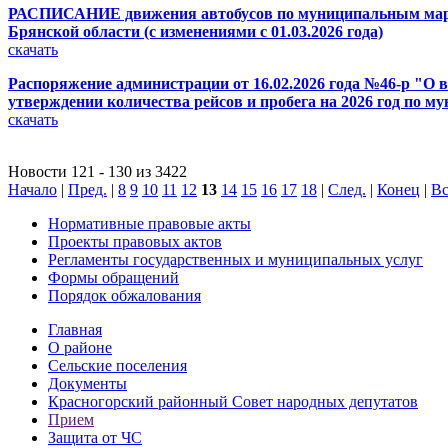
РАСПИСАНИЕ движения автобусов по муниципальным маршрут
Брянской области (с изменениями с 01.03.2026 года)
скачать
Распоряжение администрации от 16.02.2026 года №46-р "О в
утверждении количества рейсов и пробега на 2026 год по
скачать
Новости 121 - 130 из 3422
Начало
|
Пред.
|
8
9
10
11
12
13
14
15
16
17
18
|
След.
|
Конец
|
Вс
Нормативные правовые акты
Проекты правовых актов
Регламенты государственных и муниципальных услуг
Формы обращений
Порядок обжалования
Главная
О районе
Сельские поселения
Документы
Красногорский районный Совет народных депутатов
Прием
Защита от ЧС