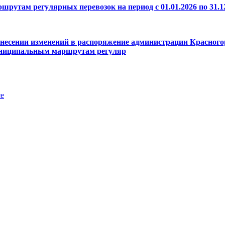
ам регулярных перевозок на период с 01.01.2026 по 31.12
несении изменений в распоряжение администрации Красногорс
 муниципальным маршрутам регуляр
е