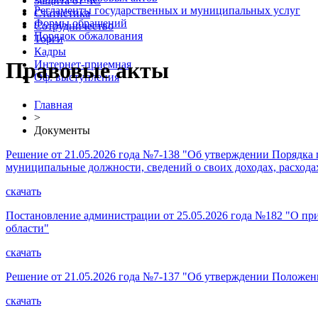
Защита от ЧС
Регламенты государственных и муниципальных услуг
Статистика
Формы обращений
Сотрудничество
Порядок обжалования
Торги
Кадры
Правовые акты
Интернет-приемная
Оф. выступления
Главная
>
Документы
Решение от 21.05.2026 года №7-138 "Об утверждении Порядк
муниципальные должности, сведений о своих доходах, расходах
скачать
Постановление администрации от 25.05.2026 года №182 "О п
области"
скачать
Решение от 21.05.2026 года №7-137 "Об утверждении Положен
скачать