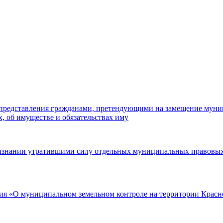
а представления гражданами, претендующими на замещение му
, об имуществе и обязательствах иму
ризнании утратившими силу отдельных муниципальных правовых
ия «О муниципальном земельном контроле на территории Красн