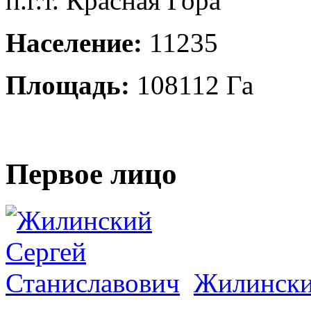
п.г.т. Красная Гора
Население:
11235
Площадь:
108112 Га
Первое лицо
Жилински