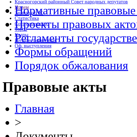
Красногорский районный Совет народных депутатов
Нормативные правовые
Прием
Защита от ЧС
Статистика
Проекты правовых акто
Сотрудничество
Торги
Регламенты государств
Кадры
Интернет-приемная
Оф. выступления
Формы обращений
Порядок обжалования
Правовые акты
Главная
>
Документы