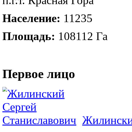
п.г.т. Красная Гора
Население:
11235
Площадь:
108112 Га
Первое лицо
Жилински