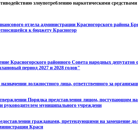
тиводействию злоупотреблению наркотическими средствами и
финансового отдела администрации Красногорского района Бря
относящейся к бюджету Красногор
шение Красногорского районного Совета народных депутатов о
плановый период 2027 и 2028 годов"
О назначении должностного лица, ответственного за органи
 утверждении Порядка представления лицом, поступающим н
 и руководителем муниципального учреждени
предоставлении гражданами, претендующими на замещение д
министрации Красн