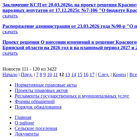
Заключение КСП от 20.03.2026г. на проект решения Красно
народных депутатов от 17.12.2025г. №7-106 "О бюджете Кр
скачать
Распоряжение администрации от 23.03.2026 года №90-р "О 
скачать
Проект решения О внесении изменений в решение Красногор
Брянской области на 2026 год и на плановый период 2027 и 
скачать
Новости 111 - 120 из 3422
Начало
|
Пред.
|
7
8
9
10
11
12
13
14
15
16
17
|
След.
|
Конец
|
Все
Нормативные правовые акты
Проекты правовых актов
Регламенты государственных и муниципальных услуг
Формы обращений
Порядок обжалования
Главная
О районе
Сельские поселения
Документы