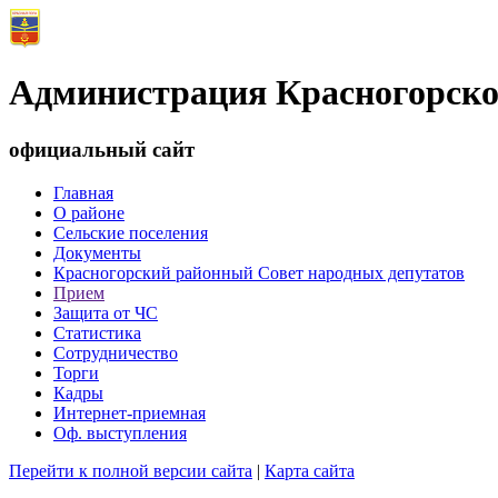
Администрация Красногорско
официальный сайт
Главная
О районе
Сельские поселения
Документы
Красногорский районный Совет народных депутатов
Прием
Защита от ЧС
Статистика
Сотрудничество
Торги
Кадры
Интернет-приемная
Оф. выступления
Перейти к полной версии сайта
|
Карта сайта