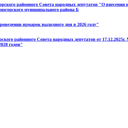
горского районного Совета народных депутатов "О внесении 
асногорского муниципального района Б
проведении ярмарок выходного дня в 2026 году"
ского районного Совета народных депутатов от 17.12.2025г
2028 годов"