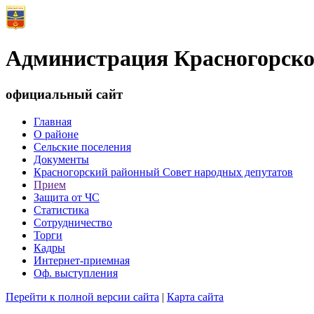
Администрация Красногорско
официальный сайт
Главная
О районе
Сельские поселения
Документы
Красногорский районный Совет народных депутатов
Прием
Защита от ЧС
Статистика
Сотрудничество
Торги
Кадры
Интернет-приемная
Оф. выступления
Перейти к полной версии сайта
|
Карта сайта