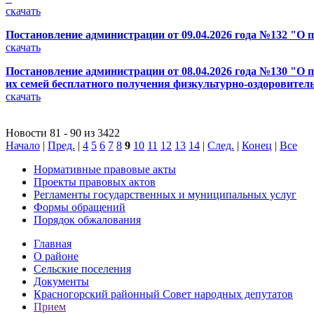
скачать
Постановление администрации от 09.04.2026 года №132 "О 
скачать
Постановление администрации от 08.04.2026 года №130 "О 
их семей бесплатного получения физкультурно-оздоровите
скачать
Новости 81 - 90 из 3422
Начало
|
Пред.
|
4
5
6
7
8
9
10
11
12
13
14
|
След.
|
Конец
|
Все
Нормативные правовые акты
Проекты правовых актов
Регламенты государственных и муниципальных услуг
Формы обращений
Порядок обжалования
Главная
О районе
Сельские поселения
Документы
Красногорский районный Совет народных депутатов
Прием