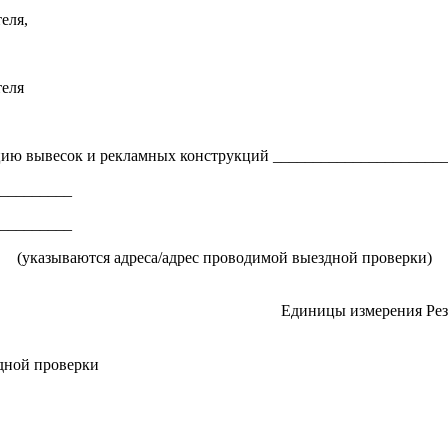
еля,
теля
цию вывесок и рекламных конструкций _____________________
_________
_________
(указываются адреса/адрес проводимой выездной проверки)
Единицы измерения
Рез
дной проверки