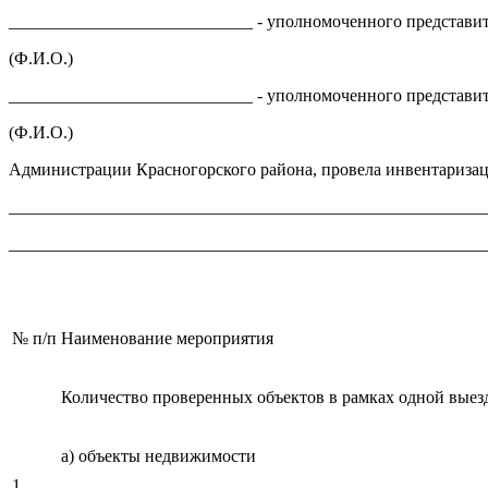
____________________________ - уполномоченного представит
(Ф.И.О.)
____________________________ - уполномоченного представи
(Ф.И.О.)
Администрации Красногорского района, провела инвентариза
_______________________________________________________
_______________________________________________________
№ п/п
Наименование мероприятия
Количество проверенных объектов в рамках одной выез
а) объекты недвижимости
1.