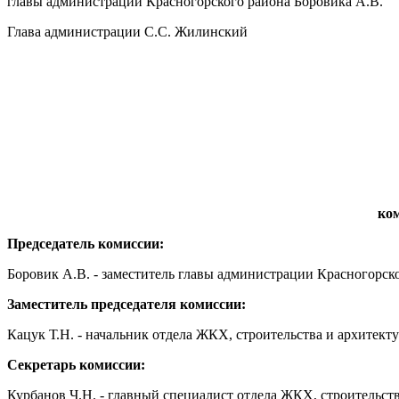
главы администрации Красногорского района Боровика А.В.
Глава администрации С.С. Жилинский
ком
Председатель комиссии:
Боровик А.В. - заместитель главы администрации Красногорско
Заместитель председателя комиссии:
Кацук Т.Н. - начальник отдела ЖКХ, строительства и архитек
Секретарь комиссии:
Курбанов Ч.Н. - главный специалист отдела ЖКХ, строительст