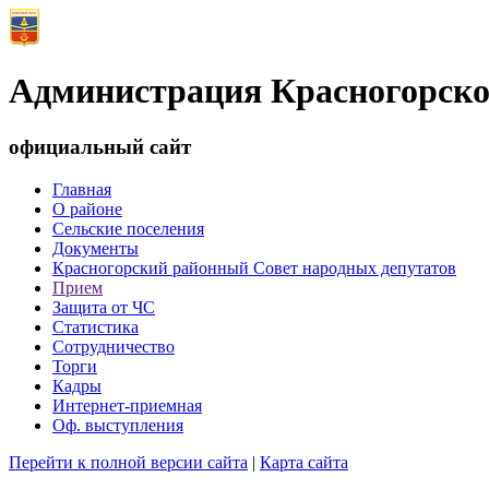
Администрация Красногорско
официальный сайт
Главная
О районе
Сельские поселения
Документы
Красногорский районный Совет народных депутатов
Прием
Защита от ЧС
Статистика
Сотрудничество
Торги
Кадры
Интернет-приемная
Оф. выступления
Перейти к полной версии сайта
|
Карта сайта