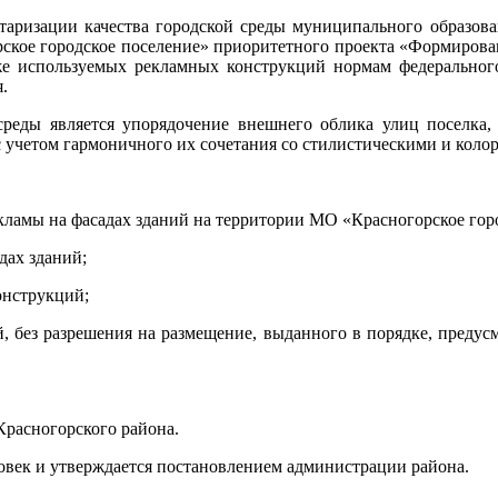
аризации качества городской среды муниципального образован
рское городское поселение» приоритетного проекта «Формирован
же используемых рекламных конструкций нормам федерального 
.
 среды является упорядочение внешнего облика улиц поселка,
 учетом гармоничного их сочетания со стилистическими и коло
кламы на фасадах зданий на территории МО «Красногорское горо
дах зданий;
онструкций;
, без разрешения на размещение, выданного в порядке, предус
Красногорского района.
ловек и утверждается постановлением администрации района.