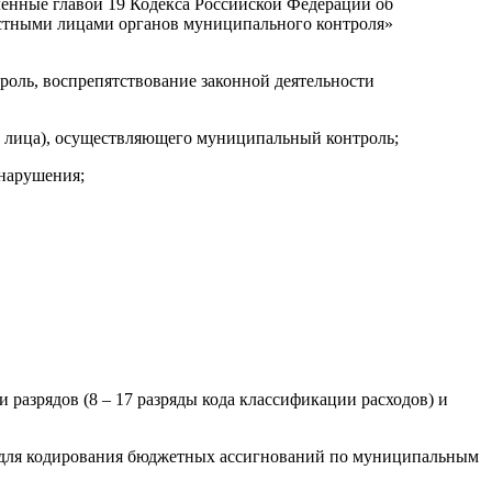
ленные главой 19 Кодекса Российской Федерации об
стными лицами органов муниципального контроля»
оль, воспрепятствование законной деятельности
го лица), осуществляющего муниципальный контроль;
нарушения;
 разрядов (8 – 17 разряды кода классификации расходов) и
ый для кодирования бюджетных ассигнований по муниципальным