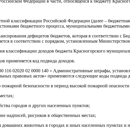
ссийской Федерации в части, относящейся к бюджету Красног
ной классификации Российской Федерации (далее – бюджетная 
частниками бюджетного процесса, муниципальными бюджетными
нансирования дефицитов бюджетов, которая в соответствии с 
ется в соответствии с порядком, установленным Министерство
ения классификации доходов бюджета Красногорского муниципал
ов применяется код подвида доходов.
000 116 02020 02 0000 140 « Административные штрафы, устано
ьных правовых актов» применяются следующие коды подвида д
 пожарной безопасности в период высокой пожарной опасности 
местах;
йства городов и других населенных пунктов;
ие надписей, рисунков в общественных местах;
я домашних животных в городах и иных населенных пунктах и н