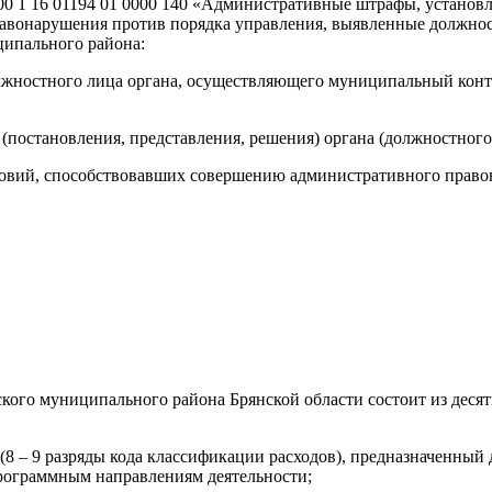
000 1 16 01194 01 0000 140 «Административные штрафы, установ
авонарушения против порядка управления, выявленные должно
ипального района:
жностного лица органа, осуществляющего муниципальный контр
 (постановления, представления, решения) органа (должностно
словий, способствовавших совершению административного право
кого муниципального района Брянской области состоит из десяти
 (8 – 9 разряды кода классификации расходов), предназначенн
рограммным направлениям деятельности;