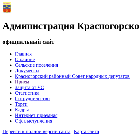
Администрация Красногорско
официальный сайт
Главная
О районе
Сельские поселения
Документы
Красногорский районный Совет народных депутатов
Прием
Защита от ЧС
Статистика
Сотрудничество
Торги
Кадры
Интернет-приемная
Оф. выступления
Перейти к полной версии сайта
|
Карта сайта