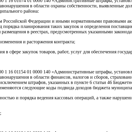
000 1 16 01074 01 0000 140 «Административные штрафы, установ
авонарушения в области охраны собственности, выявленные д
ипального района:
м Российской Федерации и иными нормативными правовыми актам
 порядка планирования таких закупок и определения поставщика
 размещения в реестрах, предусмотренных указанными законод
 изменения и расторжения контракта;
ия в сфере закупок товаров, работ, услуг для обеспечения госу
000 1 16 01154 01 0000 140 «Административные штрафы, установ
онарушения в области финансов, налогов и сборов, страховани
исключением штрафов, указанных в пункте 6 статьи 46 Бюджетн
именяются следующие коды подвида доходов бюджета муниципа
ностью и порядка ведения кассовых операций, а также нарушен
;