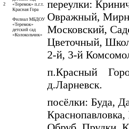
переулки: Крини
2
«Теремок» п.г.т.
Красная Гора
Овражный, Мирны
Филиал МБДОУ
«Теремок»
Московский, Сад
детский сад
«Колокольчик»
Цветочный, Школь
2-й, 3-й Комсомо
п.Красный Горо
д.Ларневск.
посёлки: Буда, Д
Краснопавловка,
Обруб, Прудки, К