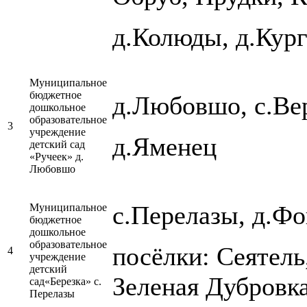
д.Колюды, д.Кург
Муниципальное
бюджетное
д.Любовшо, с.Ве
дошкольное
образовательное
3
учреждение
д.Яменец
детский сад
«Ручеек» д.
Любовшо
с.Перелазы, д.Ф
Муниципальное
бюджетное
дошкольное
образовательное
посёлки: Сеятель
4
учреждение
детский
Зеленая Дубровка
сад«Березка» с.
Перелазы