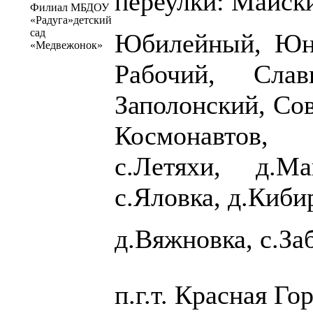
переулки: Майск
Филиал МБДОУ
«Радуга»детский
сад
Юбилейный, Юно
«Медвежонок»
Рабочий, Слав
Заполонский, Со
Космонавтов, 
с.Летяхи, д.Ма
с.Яловка, д.Киби
д.Вяжновка, с.За
п.г.т. Красная Го