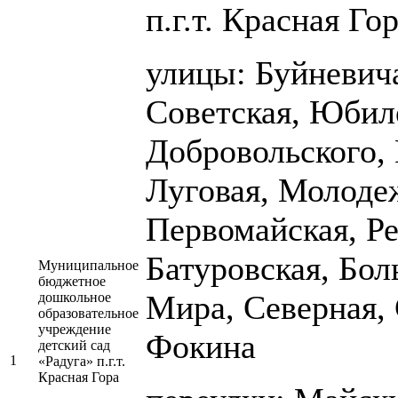
п.г.т. Красная Го
улицы: Буйневича
Советская, Юбил
Добровольского,
Луговая, Молоде
Первомайская, Ре
Батуровская, Бол
Муниципальное
бюджетное
Мира, Северная, 
дошкольное
образовательное
учреждение
Фокина
детский сад
1
«Радуга» п.г.т.
Красная Гора