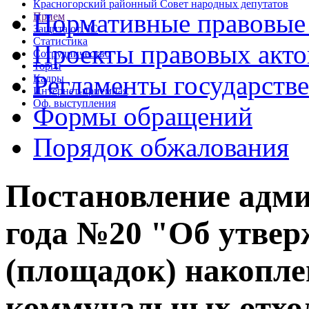
Красногорский районный Совет народных депутатов
Нормативные правовые
Прием
Защита от ЧС
Статистика
Проекты правовых акто
Сотрудничество
Торги
Регламенты государств
Кадры
Интернет-приемная
Оф. выступления
Формы обращений
Порядок обжалования
Постановление адми
года №20 "Об утвер
(площадок) накопле
коммунальных отход