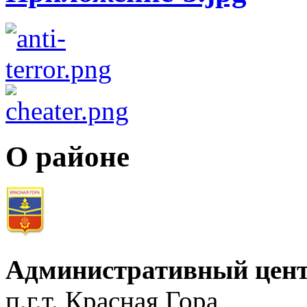
О районе
Административный цент
п.г.т. Красная Гора