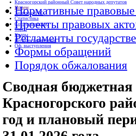
Красногорский районный Совет народных депутатов
Нормативные правовые
Прием
Защита от ЧС
Статистика
Проекты правовых акто
Сотрудничество
Торги
Регламенты государств
Кадры
Интернет-приемная
Оф. выступления
Формы обращений
Порядок обжалования
Сводная бюджетная 
Красногорского райо
год и плановый пери
31.01.2026 года