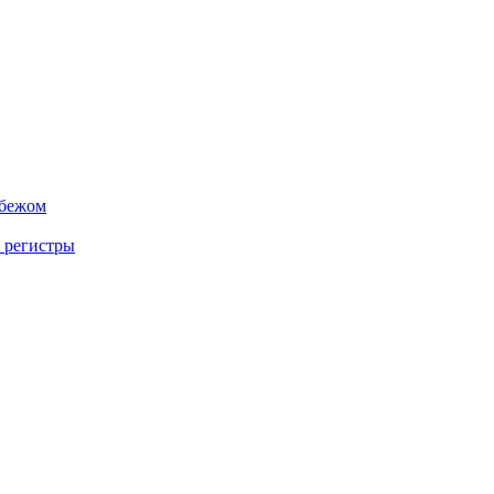
убежом
 регистры