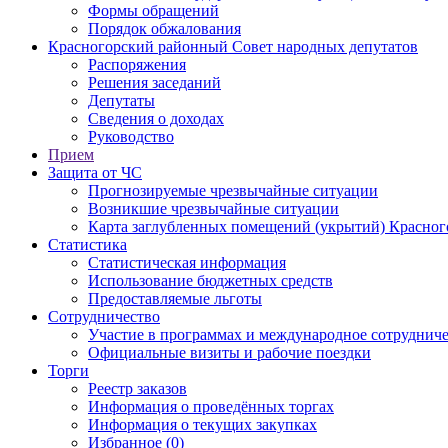
Формы обращений
Порядок обжалования
Красногорский районный Совет народных депутатов
Распоряжения
Решения заседаний
Депутаты
Сведения о доходах
Руководство
Прием
Защита от ЧС
Прогнозируемые чрезвычайные ситуации
Возникшие чрезвычайные ситуации
Карта заглубленных помещений (укрытий) Красног
Статистика
Статистическая информация
Использование бюджетных средств
Предоставляемые льготы
Сотрудничество
Участие в программах и международное сотруднич
Официальные визиты и рабочие поездки
Торги
Реестр заказов
Информация о проведённых торгах
Информация о текущих закупках
Избранное (0)