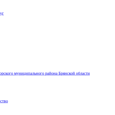
уг
орского муниципального района Брянской области
ество