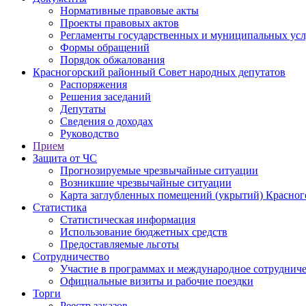
Нормативные правовые акты
Проекты правовых актов
Регламенты государственных и муниципальных усл
Формы обращений
Порядок обжалования
Красногорский районный Совет народных депутатов
Распоряжения
Решения заседаний
Депутаты
Сведения о доходах
Руководство
Прием
Защита от ЧС
Прогнозируемые чрезвычайные ситуации
Возникшие чрезвычайные ситуации
Карта заглубленных помещений (укрытий) Красног
Статистика
Статистическая информация
Использование бюджетных средств
Предоставляемые льготы
Сотрудничество
Участие в программах и международное сотруднич
Официальные визиты и рабочие поездки
Торги
Реестр заказов