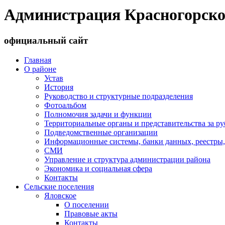
Администрация Красногорско
официальный сайт
Главная
О районе
Устав
История
Руководство и структурные подразделения
Фотоальбом
Полномочия задачи и функции
Территориальные органы и представительства за р
Подведомственные организации
Информационные системы, банки данных, реестры,
СМИ
Управление и структура администрации района
Экономика и социальная сфера
Контакты
Сельские поселения
Яловское
О поселении
Правовые акты
Контакты