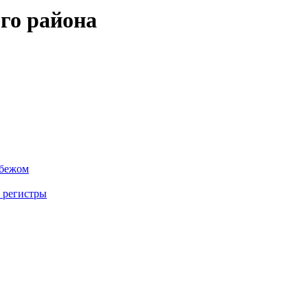
го района
убежом
 регистры