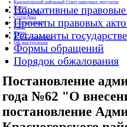
Красногорский районный Совет народных депутатов
Нормативные правовые
Прием
Защита от ЧС
Статистика
Проекты правовых акто
Сотрудничество
Торги
Регламенты государств
Кадры
Интернет-приемная
Оф. выступления
Формы обращений
Порядок обжалования
Постановление адми
года №62 "О внесен
постановление Адм
Красногорского рай