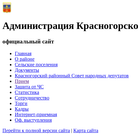
Администрация Красногорско
официальный сайт
Главная
О районе
Сельские поселения
Документы
Красногорский районный Совет народных депутатов
Прием
Защита от ЧС
Статистика
Сотрудничество
Торги
Кадры
Интернет-приемная
Оф. выступления
Перейти к полной версии сайта
|
Карта сайта