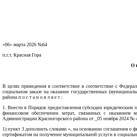
«06» марта 2026 №64
п.г.т. Красная Гора
О 
В целях приведения в соответствие в соответствие с Федер
социальном заказе на оказание государственных (муниципал
района п о с т а н о в л я е т :
1. Внести в Порядок предоставления субсидии юридическим л
финансовом обеспечении затрат, связанных с оказанием 
Администрации Красногорского района от _05 ноября 2024 № 
1) пункт 3 дополнить словами «, на основании соглашения о 
сертификатом на получение муниципальной услуги в социальной