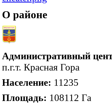
О районе
Административный цент
п.г.т. Красная Гора
Население:
11235
Площадь:
108112 Га