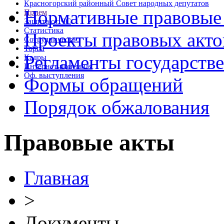
Красногорский районный Совет народных депутатов
Нормативные правовые
Прием
Защита от ЧС
Статистика
Проекты правовых акто
Сотрудничество
Торги
Регламенты государств
Кадры
Интернет-приемная
Оф. выступления
Формы обращений
Порядок обжалования
Правовые акты
Главная
>
Документы