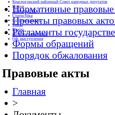
Красногорский районный Совет народных депутатов
Нормативные правовые
Прием
Защита от ЧС
Статистика
Проекты правовых акто
Сотрудничество
Торги
Регламенты государств
Кадры
Интернет-приемная
Оф. выступления
Формы обращений
Порядок обжалования
Правовые акты
Главная
>
Документы